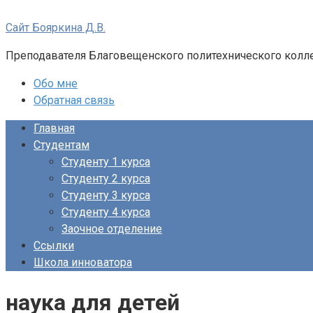
Перейти
Сайт Бояркина Д.В.
к
контенту
Преподавателя Благовещенского политехнического кол
Обо мне
Обратная связь
Главная
Студентам
Студенту 1 курса
Студенту 2 курса
Студенту 3 курса
Студенту 4 курса
Заочное отделение
Ссылки
Школа инноватора
наука для детей