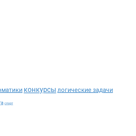
конкурсы
рматики
логические задачи
та
спорт