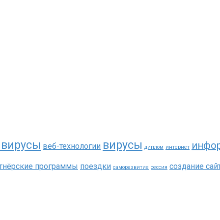
ивирусы
вирусы
инфо
веб-технологии
диплом
интернет
тнёрские программы
поездки
создание сай
саморазвитие
сессия