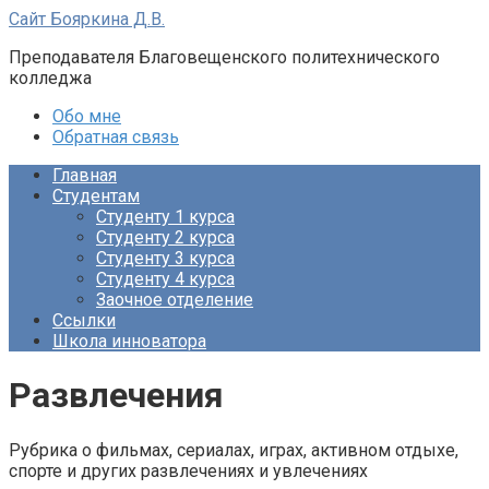
Перейти
Сайт Бояркина Д.В.
к
Преподавателя Благовещенского политехнического
контенту
колледжа
Обо мне
Обратная связь
Главная
Студентам
Студенту 1 курса
Студенту 2 курса
Студенту 3 курса
Студенту 4 курса
Заочное отделение
Ссылки
Школа инноватора
Развлечения
Рубрика о фильмах, сериалах, играх, активном отдыхе,
спорте и других развлечениях и увлечениях