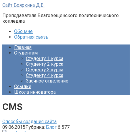
Перейти
Сайт Бояркина Д.В.
к
Преподавателя Благовещенского политехнического
контенту
колледжа
Обо мне
Обратная связь
Главная
Студентам
Студенту 1 курса
Студенту 2 курса
Студенту 3 курса
Студенту 4 курса
Заочное отделение
Ссылки
Школа инноватора
CMS
Способы создания сайта
09.06.2015
Рубрика:
Блог
6 577